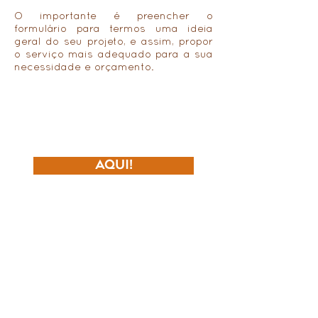
O importante é preencher o
formulário para termos uma ideia
geral do seu projeto, e assim, propor
o serviço mais adequado para a sua
necessidade e orçamento.
Mais do que investir em um
projeto, nosso cliente está
investindo em sua qualidade
de vida.
AQUI!